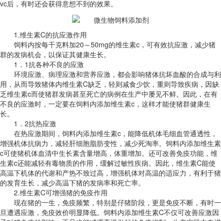
vc后，有时还会获得意想不到的效果。
1.维生素C的抗应激作用
饲料内按每千克料加20～50mg的维生素c，可有效抗应激，减少猪
群的发病机会，以保证其健康生长。
1．1抗各种不良的应激
环境应激、病理应激和营养应激，都会影响猪体抗坏血酸的合成与利
用，从而导致猪体内维生素C缺乏，轻则减食少饮，重则导致疾病，因缺
乏维生素c而使猪群发病甚至死亡的病例在生产中屡见不鲜。因此，在有
不良的应激时，一定要在饲料内添加维生素c，这样才能使猪群健康生
长。
1．2抗热应激
在热应激期间，饲料内添加维生素c，能降低机体毛细血管通透性，
增强机体抗病力，减轻肝细胞脂肪变性，减少死淘率。饲料内添加维生素
c可使猪机体血清中生长素含量增高，体重增加。还可改善免疫功能，维
生素c还能减轻有毒物质的作用，缓解过敏性疾病。因此，维生素C能使
高温下机体的代谢和产热不致过高，增强机体对高温的适应力，有利于猪
的发育生长，减少高温下猪的发病率和死亡率。
2.维生素C可增强猪的免疫作用
现在猪的一生，免疫频繁，特别是仔猪阶段，更是免疫不断，有时一
旦遭遇应激，免疫效价明显降低。饲料内添加维生素C不仅可改善应激因