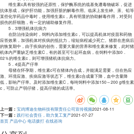
维生素c具有较强的还原性，保护酶系统的巯基免遭毒物破坏，促进
抗体形成，保护肝功能，加强肝脏的解毒作用。临床上发生砷、汞、铅等
某些化学药品中毒时，使用维生素c，具有明显的协助解毒作用，对受到
损伤的肝细胞，有一定的辅助修复作用。
5．3增强机体抗病力
在防治传染病时，饲料内添加维生素c，可以提高机体对疫苗和药物
应答效果，加强机体对疾病的抵抗力，缩短病程减少死亡。猪群在患病后
的恢复期中，由于疾病的创伤，需要大量的营养和维生素来修复，此时猪
机体内严重缺乏维生素C，有的甚至可引起环血病，在饲料中添加0．
02％的维生素c，则可增强猪机体抗病力。
5．4提高产仔率
母猪在怀孕期，维生素c可在猪体内合成，并能满足需要，但在热应
激、环境应激、疾病应激等状态下，维生素c合成量下降，血中含量降
低，影响产仔率。及时添加维生素C，每吨饲料中添加150～200 g维生素
c，可防止产弱仔猪，提高仔猪的成活率。
上一篇：
宝鸡博迪生物科技有限责任公司宣传视频
2021-08-11
下一篇：
践行社会责任，助力复工复产
2021-07-27
首页
产品中心
电话拨打
在线咨询