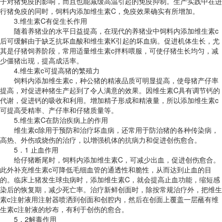
子对猪免疫的影响，而且也能减缓高温引起的免疫抑制。生产实践中在进
行猪免疫的同时，饲料内添加维生素C，免疫效果确实有所增加。
3.维生素C有促生长作用
随着养猪业的水平日益提高，在现代的养猪业中饲料内添加维生素c
后可缓解由于缺乏抗坏血酸和维生素K引起的坏血病。促进机体生长，尤
其是仔猪饲养阶段，常用适量维生素c拌料喂服，可使仔猪生长均匀，减
少僵猪出现，提高成活率。
4.维生素c可提高猪的繁殖力
饲料内添加维生素c，种公猪的精液品质可明显提高，使母猪产仔率
提高，对促进种猪生产起到了令人满意的效果。因维生素C具有调节钙的
代谢，促进钙的吸收和利用。增加精子形成和精液量，所以添加维生素c
可提高受精率、产仔率和仔猪质量等。
5.维生素C在防治疾病上的作用
维生素c除用于预防和治疗坏血病，还常用于防治猪的各种传染病，
高热、外伤或烧伤的治疗，以增强机体的抗病力和促进创伤愈合。
5．1 止血作用
给仔猪断尾时，饲料内添加维生素C，可减少出血，促进创伤愈合。
此外补充维生素c可降低毛细血管的通透性和脆性，从而达到止血的目
的。临床上猪发生球虫病时，添加维生素C，就会提高止血功能，缩短感
染后的恢复期，减少死亡率。治疗新鲜创面时，除按常规治疗外，把维生
素c注射液用注射器喷洒到创面和创腔内，然后在创面上覆盖一层蘸有维
生素c注射液的纱布，有利于创伤的愈合。
5．2解毒作用