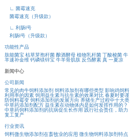
∟ 菌霉速克
菌霉速克（升级款）
∟ 利肠I号
利肠I号（升级款）
功能性产品
肽能菌宝
枯草芽孢杆菌
酿酒酵母
植物乳杆菌
丁酸梭菌
牛
羊速补金维
钙磷镁锌宝
牛羊骨肌肽
反刍酵素
真 一夏凉
新闻中心
公司新闻
常见的肉牛饲料添加剂
饲料添加剂有哪些类型
影响鸡饲料
利用率的因素
饲用益生素与抗生素的效果对比
春夏时要谨
防饲料霉变
饲料添加剂的发展方向
养猪生产过程中十大类
中草药添加剂配方
益生素在动物体内是如何发挥作用的？
中草药饲料添加剂的抗病促生长作用
践行社会责任，助力
复工复产
行业资讯
饲料微生物添加剂在畜牧业的应用
微生物饲料添加剂特点