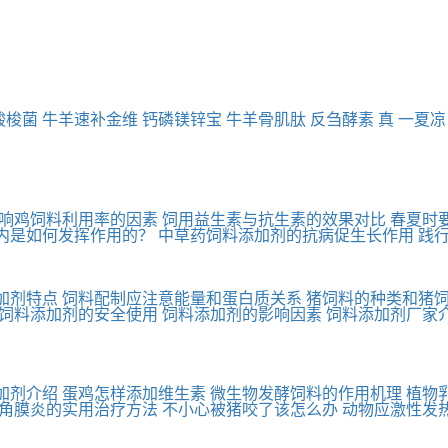
酸梭菌
牛羊速补金维
钙磷镁锌宝
牛羊骨肌肽
反刍酵素
真 一夏凉
响鸡饲料利用率的因素
饲用益生素与抗生素的效果对比
春夏时
内是如何发挥作用的？
中草药饲料添加剂的抗病促生长作用
践
加剂特点
饲料配制应注意能量和蛋白质关系
猪饲料的种类和猪
饲料添加剂的安全使用
饲料添加剂的影响因素
饲料添加剂厂家
加剂介绍
蛋鸡怎样添加维生素
微生物发酵饲料的作用机理
植物
角膜炎的实用治疗方法
不小心被猪咬了该怎么办
动物应激性发