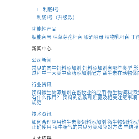
∟ 利肠I号
利肠I号（升级款）
功能性产品
肽能菌宝
枯草芽孢杆菌
酿酒酵母
植物乳杆菌
丁
新闻中心
公司新闻
常见的肉牛饲料添加剂
饲料添加剂有哪些类型
影
过程中十大类中草药添加剂配方
益生素在动物体
行业资讯
饲料微生物添加剂在畜牧业的应用
微生物饲料添
有什么作用？
饲料的选购和贮藏及相关注意事项
规范
技术资讯
如何合理应用维生素类饲料添加剂
微生物饲料添
正确使用
犊牛喘气的常见分类和应对方法
羊结膜
人才招聘